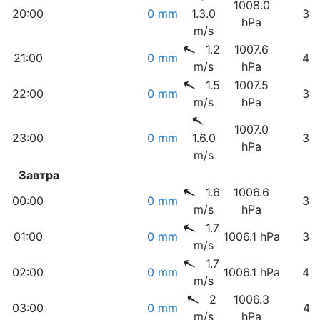
1008.0
20:00
0 mm
1.3.0
39
hPa
m/s
1.2
1007.6
21:00
0 mm
40
m/s
hPa
1.5
1007.5
22:00
0 mm
39
m/s
hPa
1007.0
23:00
0 mm
1.6.0
38
hPa
m/s
Завтра
1.6
1006.6
00:00
0 mm
38
m/s
hPa
1.7
01:00
0 mm
1006.1 hPa
38
m/s
1.7
02:00
0 mm
1006.1 hPa
40
m/s
2
1006.3
03:00
0 mm
41
m/s
hPa