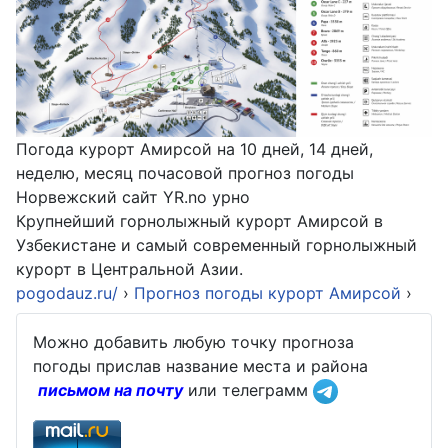
Погода курорт Амирсой на 10 дней, 14 дней,
неделю, месяц почасовой прогноз погоды
Норвежский сайт YR.no урно
Крупнейший горнолыжный курорт Амирсой в
Узбекистане и самый современный горнолыжный
курорт в Центральной Азии.
pogodauz.ru/
›
Прогноз погоды курорт Амирсой
›
Можно добавить любую точку прогноза
погоды прислав название места и района
письмом на почту
или телеграмм