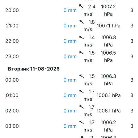
2.4
1007.2
20:00
0 mm
36
m/s
hPa
1.8
21:00
0 mm
1007.1 hPa
37
m/s
1.4
1006.8
22:00
0 mm
38
m/s
hPa
1.5
1006.5
23:00
0 mm
38
m/s
hPa
Вторник 11-08-2026
1.5
1006.3
00:00
0 mm
38
m/s
hPa
1.7
01:00
0 mm
1006.1 hPa
37
m/s
1.7
02:00
0 mm
1006.1 hPa
37
m/s
1.7
1006.2
03:00
0 mm
38
m/s
hPa
2
1006.4