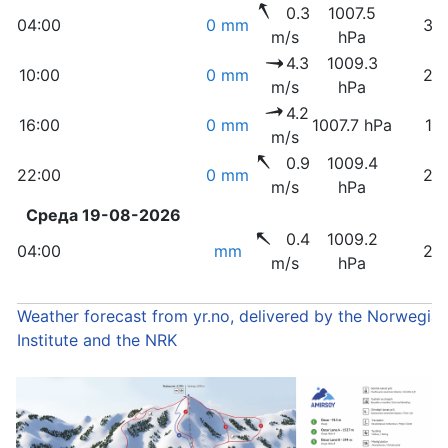
0.3
1007.5
04:00
0 mm
36
m/s
hPa
4.3
1009.3
10:00
0 mm
24
m/s
hPa
4.2
16:00
0 mm
1007.7 hPa
17
m/s
0.9
1009.4
22:00
0 mm
26
m/s
hPa
Среда 19-08-2026
0.4
1009.2
04:00
mm
28
m/s
hPa
Weather forecast from yr.no, delivered by the Norwegia
Institute and the NRK