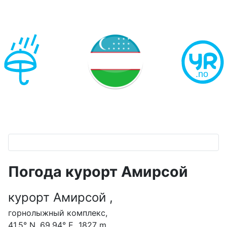
Погода курорт Амирсой
курорт Амирсой ,
горнолыжный комплекс,
41.5° N, 69.94° E 1827 m