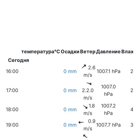
температура°C
Осадки
Ветер
Давление
Влажн
Сегодня
2.6
16:00
0 mm
1007.1 hPa
25
m/s
1007.0
17:00
0 mm
2.2.0
26
hPa
m/s
1.8
1007.2
18:00
0 mm
40
m/s
hPa
0.9
19:00
0 mm
1007.7 hPa
38
m/s