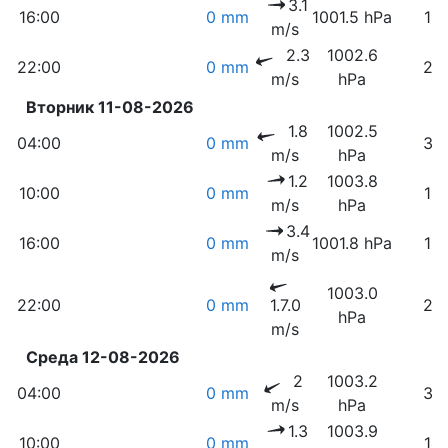
3.1
16:00
0 mm
1001.5 hPa
13
m/s
2.3
1002.6
22:00
0 mm
26
m/s
hPa
Вторник 11-08-2026
1.8
1002.5
04:00
0 mm
34
m/s
hPa
1.2
1003.8
10:00
0 mm
15
m/s
hPa
3.4
16:00
0 mm
1001.8 hPa
12
m/s
1003.0
22:00
0 mm
1.7.0
25
hPa
m/s
Среда 12-08-2026
2
1003.2
04:00
0 mm
35
m/s
hPa
1.3
1003.9
10:00
0 mm
14