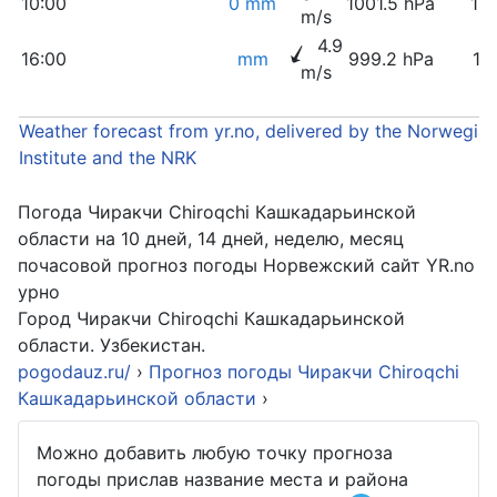
10:00
0 mm
1001.5 hPa
15
m/s
4.9
16:00
mm
999.2 hPa
11
m/s
Weather forecast from yr.no, delivered by the Norwegia
Institute and the NRK
Погода Чиракчи Chiroqchi Кашкадарьинской
области на 10 дней, 14 дней, неделю, месяц
почасовой прогноз погоды Норвежский сайт YR.no
урно
Город Чиракчи Chiroqchi Кашкадарьинской
области. Узбекистан.
pogodauz.ru/
›
Прогноз погоды Чиракчи Chiroqchi
Кашкадарьинской области
›
Можно добавить любую точку прогноза
погоды прислав название места и района