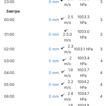
23:00
0 mm
30
m/s
hPa
Завтра
2.5
1003.3
00:00
0 mm
32
m/s
hPa
1003.0
01:00
0 mm
2.5.0
34
hPa
m/s
2.3
02:00
0 mm
1003.1 hPa
38
m/s
2
1003.4
03:00
0 mm
41
m/s
hPa
1.9
1003.7
04:00
0 mm
45
m/s
hPa
2.2
1004.2
05:00
0 mm
46
m/s
hPa
2.6
1004.7
06:00
0 mm
43
m/s
hPa
1.8
1004.9