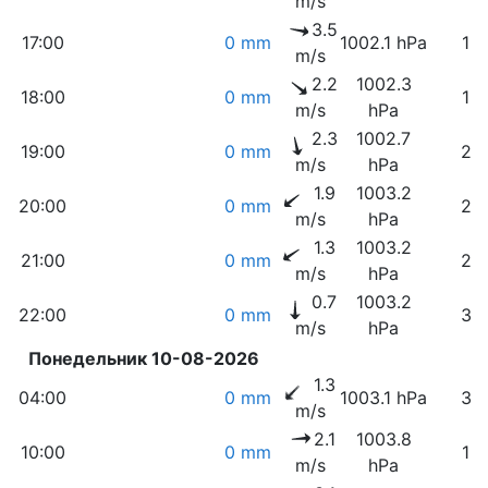
m/s
3.5
17:00
0 mm
1002.1 hPa
15
m/s
2.2
1002.3
18:00
0 mm
19
m/s
hPa
2.3
1002.7
19:00
0 mm
23
m/s
hPa
1.9
1003.2
20:00
0 mm
26
m/s
hPa
1.3
1003.2
21:00
0 mm
29
m/s
hPa
0.7
1003.2
22:00
0 mm
35
m/s
hPa
Понедельник 10-08-2026
1.3
04:00
0 mm
1003.1 hPa
36
m/s
2.1
1003.8
10:00
0 mm
16
m/s
hPa