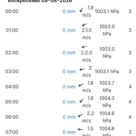
Воскресенье 09-08-2026
1.9
00:00
0 mm
1003.1 hPa
34
m/s
1003.0
01:00
0 mm
2.1.0
37
hPa
m/s
1003.0
02:00
0 mm
2.2.0
37
hPa
m/s
2
03:00
0 mm
1003.1 hPa
38
m/s
1.6
1003.7
04:00
0 mm
41
m/s
hPa
1.6
1004.3
05:00
0 mm
45
m/s
hPa
2.2
1004.8
06:00
0 mm
42
m/s
hPa
1.5
1004.8
07:00
0 mm
31
m/s
hPa