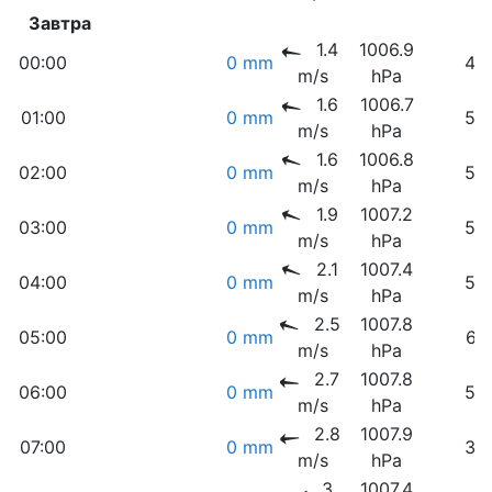
Завтра
1.4
1006.9
00:00
0 mm
45
m/s
hPa
1.6
1006.7
01:00
0 mm
50
m/s
hPa
1.6
1006.8
02:00
0 mm
53
m/s
hPa
1.9
1007.2
03:00
0 mm
55
m/s
hPa
2.1
1007.4
04:00
0 mm
59
m/s
hPa
2.5
1007.8
05:00
0 mm
61
m/s
hPa
2.7
1007.8
06:00
0 mm
50
m/s
hPa
2.8
1007.9
07:00
0 mm
37
m/s
hPa
3
1007.4