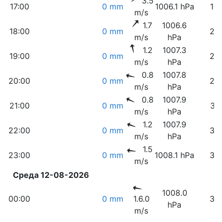
3.5
17:00
0 mm
1006.1 hPa
16
m/s
1.7
1006.6
18:00
0 mm
24
m/s
hPa
1.2
1007.3
19:00
0 mm
27
m/s
hPa
0.8
1007.8
20:00
0 mm
28
m/s
hPa
0.8
1007.9
21:00
0 mm
31
m/s
hPa
1.2
1007.9
22:00
0 mm
34
m/s
hPa
1.5
23:00
0 mm
1008.1 hPa
36
m/s
Среда 12-08-2026
1008.0
00:00
0 mm
1.6.0
38
hPa
m/s