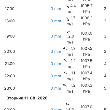
4.4
1005.7
17:00
0 mm
23
m/s
hPa
1.7
1006.3
18:00
0 mm
33
m/s
hPa
1007.0
19:00
0 mm
1.2.0
35
hPa
m/s
1.3
1007.5
20:00
0 mm
37
m/s
hPa
1.2
1007.5
21:00
0 mm
41
m/s
hPa
1.1
1007.4
22:00
0 mm
46
m/s
hPa
1.2
1007.3
23:00
0 mm
53
m/s
hPa
Вторник 11-08-2026
1007.0
00:00
0 mm
1.5.0
57