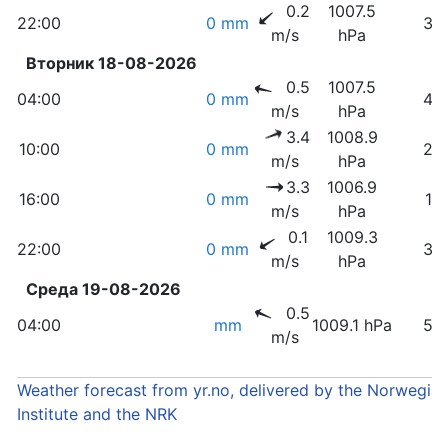
0.2
1007.5
22:00
0 mm
34
m/s
hPa
Вторник 18-08-2026
0.5
1007.5
04:00
0 mm
49
m/s
hPa
3.4
1008.9
10:00
0 mm
23
m/s
hPa
3.3
1006.9
16:00
0 mm
17
m/s
hPa
0.1
1009.3
22:00
0 mm
35
m/s
hPa
Среда 19-08-2026
0.5
04:00
mm
1009.1 hPa
50
m/s
Weather forecast from yr.no, delivered by the Norwegia
Institute and the NRK