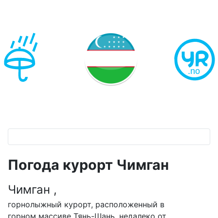
Погода курорт Чимган
Чимган ,
горнолыжный курорт, расположенный в
горном массиве Тянь-Шань, недалеко от