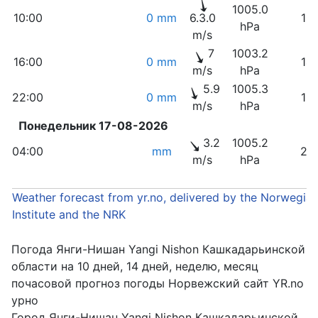
1005.0
10:00
0 mm
6.3.0
19
hPa
m/s
7
1003.2
16:00
0 mm
14
m/s
hPa
5.9
1005.3
22:00
0 mm
18
m/s
hPa
Понедельник 17-08-2026
3.2
1005.2
04:00
mm
20
m/s
hPa
Weather forecast from yr.no, delivered by the Norwegia
Institute and the NRK
Погода Янги-Нишан Yangi Nishon Кашкадарьинской
области на 10 дней, 14 дней, неделю, месяц
почасовой прогноз погоды Норвежский сайт YR.no
урно
Город Янги-Нишан Yangi Nishon Кашкадарьинской