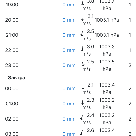
3.8
1002.7
19:00
0 mm
14
m/s
hPa
3.1
20:00
0 mm
1003.1 hPa
15
m/s
3.5
21:00
0 mm
1003.1 hPa
16
m/s
3.6
1003.3
22:00
0 mm
18
m/s
hPa
2.5
1003.5
23:00
0 mm
20
m/s
hPa
Завтра
2.1
1003.4
00:00
0 mm
23
m/s
hPa
2.3
1003.2
01:00
0 mm
26
m/s
hPa
2.4
1003.2
02:00
0 mm
29
m/s
hPa
2.6
1003.4
03:00
0 mm
32