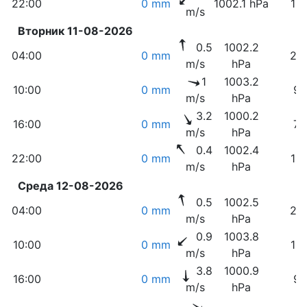
22:00
0 mm
1002.1 hPa
16
m/s
Вторник 11-08-2026
0.5
1002.2
04:00
0 mm
24
m/s
hPa
1
1003.2
10:00
0 mm
9
m/s
hPa
3.2
1000.2
16:00
0 mm
7
m/s
hPa
0.4
1002.4
22:00
0 mm
15
m/s
hPa
Среда 12-08-2026
0.5
1002.5
04:00
0 mm
24
m/s
hPa
0.9
1003.8
10:00
0 mm
10
m/s
hPa
3.8
1000.9
16:00
0 mm
9
m/s
hPa