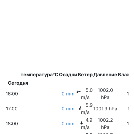
температура°C
Осадки
Ветер
Давление
Влажн
Сегодня
5.0
1002.0
16:00
0 mm
10
m/s
hPa
5.9
17:00
0 mm
1001.9 hPa
11
m/s
4.9
1002.2
18:00
0 mm
13
m/s
hPa