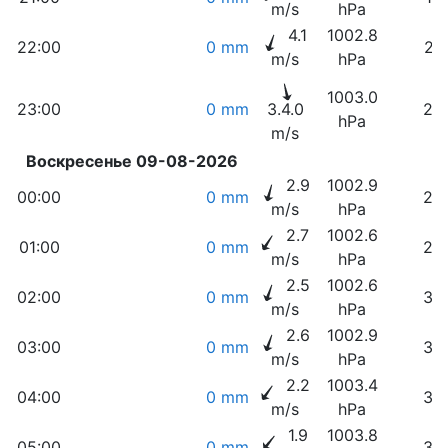
m/s
hPa
4.1
1002.8
22:00
0 mm
21
m/s
hPa
1003.0
23:00
0 mm
3.4.0
24
hPa
m/s
Воскресенье 09-08-2026
2.9
1002.9
00:00
0 mm
26
m/s
hPa
2.7
1002.6
01:00
0 mm
28
m/s
hPa
2.5
1002.6
02:00
0 mm
30
m/s
hPa
2.6
1002.9
03:00
0 mm
32
m/s
hPa
2.2
1003.4
04:00
0 mm
34
m/s
hPa
1.9
1003.8
05:00
0 mm
36