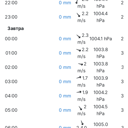
22:00
0 mm
25
m/s
hPa
2.2
1004.4
23:00
0 mm
27
m/s
hPa
Завтра
2.3
00:00
0 mm
1004.1 hPa
28
m/s
2.2
1003.8
01:00
0 mm
30
m/s
hPa
2
1003.8
02:00
0 mm
31
m/s
hPa
1.7
1003.9
03:00
0 mm
32
m/s
hPa
1.9
1004.2
04:00
0 mm
32
m/s
hPa
2
1004.5
05:00
0 mm
33
m/s
hPa
1005.0
06:00
0 mm
2.4.0
31