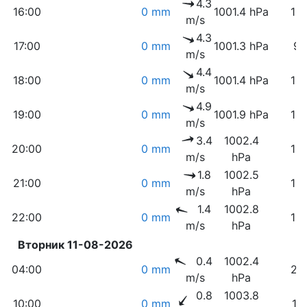
4.3
16:00
0 mm
1001.4 hPa
10
m/s
4.3
17:00
0 mm
1001.3 hPa
9
m/s
4.4
18:00
0 mm
1001.4 hPa
12
m/s
4.9
19:00
0 mm
1001.9 hPa
14
m/s
3.4
1002.4
20:00
0 mm
15
m/s
hPa
1.8
1002.5
21:00
0 mm
16
m/s
hPa
1.4
1002.8
22:00
0 mm
18
m/s
hPa
Вторник 11-08-2026
0.4
1002.4
04:00
0 mm
21
m/s
hPa
0.8
1003.8
10:00
0 mm
11