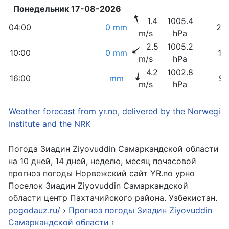
Понедельник 17-08-2026
1.4
1005.4
04:00
0 mm
25
m/s
hPa
2.5
1005.2
10:00
0 mm
11
m/s
hPa
4.2
1002.8
16:00
mm
9
m/s
hPa
Weather forecast from yr.no, delivered by the Norwegia
Institute and the NRK
Погода Зиадин Ziyovuddin Самаркандской области
на 10 дней, 14 дней, неделю, месяц почасовой
прогноз погоды Норвежский сайт YR.no урно
Поселок Зиадин Ziyovuddin Самаркандской
области центр Пахтачийского района. Узбекистан.
pogodauz.ru/
›
Прогноз погоды Зиадин Ziyovuddin
Самаркандской области
›